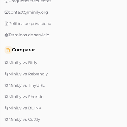
Preguntas frecuentes
contact@minily.org
Política de privacidad
Términos de servicio
Comparar
MiniLy vs Bitly
MiniLy vs Rebrandly
MiniLy vs TinyURL
MiniLy vs Short.io
MiniLy vs BL.INK
MiniLy vs Cuttly