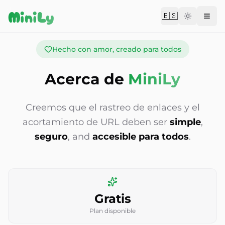
Aller au contenu
MiniLy
🇪🇸
Change langu
Hecho con amor, creado para todos
Acerca de
MiniLy
Creemos que el rastreo de enlaces y el
acortamiento de URL deben ser
simple
,
seguro
, and
accesible para todos
.
Gratis
Plan disponible