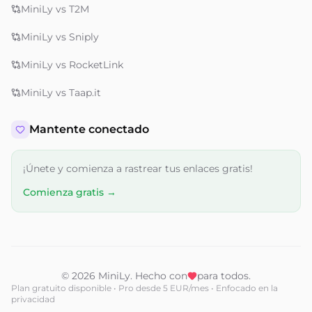
MiniLy vs T2M
MiniLy vs Sniply
MiniLy vs RocketLink
MiniLy vs Taap.it
Mantente conectado
¡Únete y comienza a rastrear tus enlaces gratis!
Comienza gratis →
© 2026 MiniLy. Hecho con
para todos.
Plan gratuito disponible • Pro desde 5 EUR/mes • Enfocado en la
privacidad