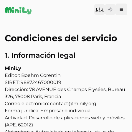
Aller au contenu
MiniLy
🇪🇸
Change langu
Condiciones del servicio
1. Información legal
MiniLy
Editor: Boehm Corentin
SIRET: 98872467000019
Dirección: 78 AVENUE des Champs Elysées, Bureau
326, 75008 París, Francia
Correo electrónico: contact@minily.org
Forma jurídica: Empresario individual
Actividad: Desarrollo de aplicaciones web y móviles
(APE: 6201Z)
Alojamiento: Autoalojado en infraestructura de