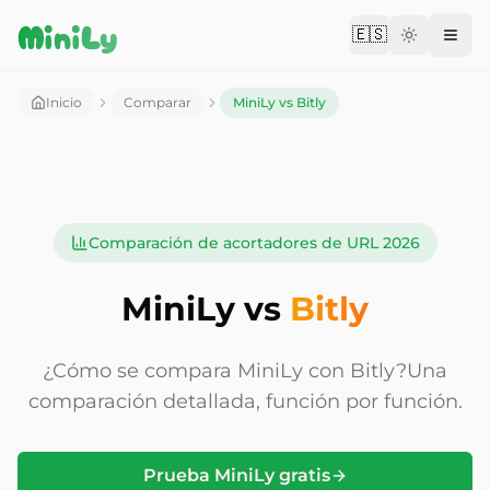
Aller au contenu
MiniLy
🇪🇸
Change langu
Inicio
Comparar
MiniLy vs Bitly
Comparación de acortadores de URL 2026
MiniLy vs
Bitly
¿Cómo se compara MiniLy con
Bitly?
Una
comparación detallada, función por función.
Prueba MiniLy gratis