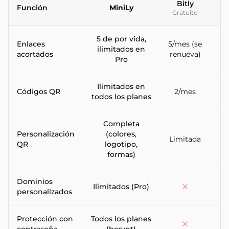
Bitly
Función
MiniLy
Gratuito
D
Comparación función por función entre los acortadores de UR
5 de por vida,
Enlaces
5/mes (se
ilimitados en
Il
acortados
renueva)
Pro
Ilimitados en
Códigos QR
2/mes
Il
todos los planes
Completa
Personalización
(colores,
S
Limitada
QR
logotipo,
formas)
Dominios
Ilimitados (Pro)
personalizados
Protección con
Todos los planes