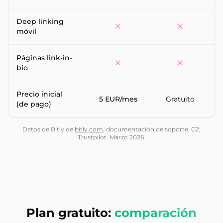
Deep linking
móvil
Páginas link-in-
bio
Precio inicial
5 EUR/mes
Gratuito
(de pago)
U
Datos de Bitly de
bitly.com
, documentación de soporte, G2,
Trustpilot. Marzo 2026.
Plan gratuito:
comparación