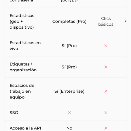
contraseña
(bcrypt)
Estadísticas
Clics
(geo +
Completas (Pro)
Co
básicos
dispositivo)
Estadísticas en
Sí (Pro)
vivo
Etiquetas /
Sí (Pro)
organización
Espacios de
trabajo en
Sí (Enterprise)
En
equipo
SSO
En
Acceso a la API
No
R