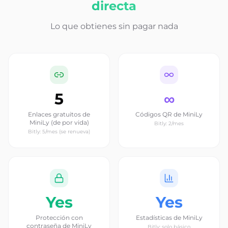
directa
Lo que obtienes sin pagar nada
5
∞
Enlaces gratuitos de
Códigos QR de MiniLy
MiniLy (de por vida)
Bitly: 2/mes
Bitly: 5/mes (se renueva)
Yes
Yes
Protección con
Estadísticas de MiniLy
contraseña de MiniLy
Bitly: solo básico