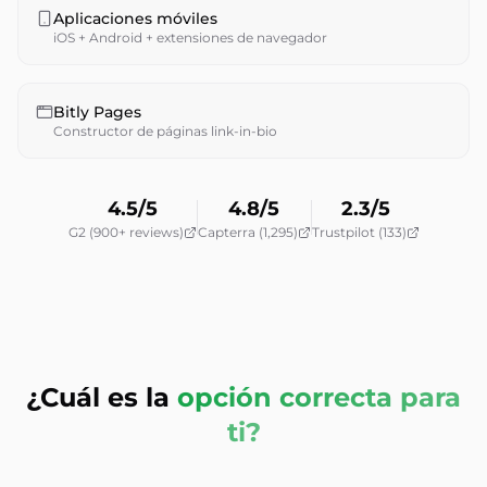
Aplicaciones móviles
iOS + Android + extensiones de navegador
Bitly Pages
Constructor de páginas link-in-bio
4.5/5
4.8/5
2.3/5
G2 (900+ reviews)
Capterra (1,295)
Trustpilot (133)
¿Cuál es la
opción correcta para
ti?