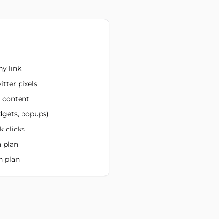
ny link
itter pixels
l content
dgets, popups)
k clicks
n plan
n plan