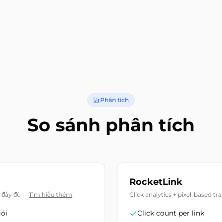
Phân tích
So sánh phân tích
RocketLink
t đầy đủ
--
Tìm hiểu thêm
Click analytics + pixel-based tr
gói
Click count per link