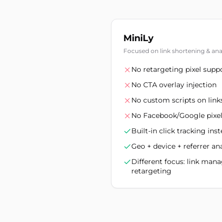
MiniLy
Focused on link shortening & anal
No retargeting pixel supp
No CTA overlay injection
No custom scripts on link
No Facebook/Google pixel
Built-in click tracking ins
Geo + device + referrer an
Different focus: link ma
retargeting