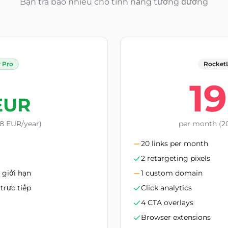
Bạn trả bao nhiêu cho tính năng tương đương
y Pro
RocketLi
19
EUR
8 EUR/year)
per month (20
20 links per month
2 retargeting pixels
 giới hạn
1 custom domain
trực tiếp
Click analytics
4 CTA overlays
Browser extensions