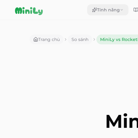
Aller au contenu
MiniLy
Tính năng
Trang chủ
So sánh
MiniLy vs Rocket
Min