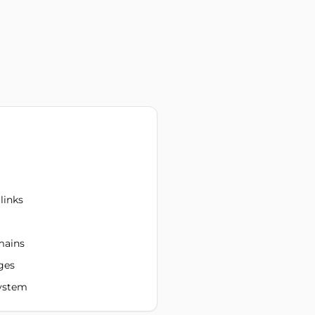
links
mains
ges
ystem