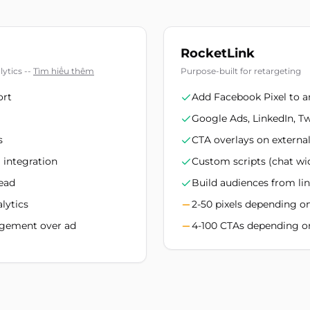
RocketLink
ytics --
Tìm hiểu thêm
Purpose-built for retargeting
ort
Add Facebook Pixel to a
Google Ads, LinkedIn, Tw
s
CTA overlays on externa
 integration
Custom scripts (chat wi
tead
Build audiences from lin
alytics
2-50 pixels depending o
nagement over ad
4-100 CTAs depending o