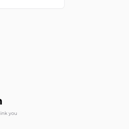
n
link you