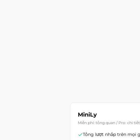
MiniLy
Miễn phí: tổng quan / Pro: chi tiế
Tổng lượt nhấp trên mọi 