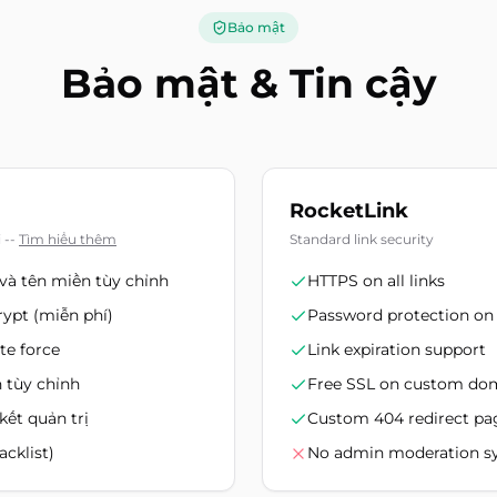
Bảo mật
Bảo mật & Tin cậy
RocketLink
i
--
Tìm hiểu thêm
Standard link security
 và tên miền tùy chỉnh
HTTPS on all links
ypt (miễn phí)
Password protection on 
te force
Link expiration support
 tùy chỉnh
Free SSL on custom do
kết quản trị
Custom 404 redirect pa
acklist)
No admin moderation s