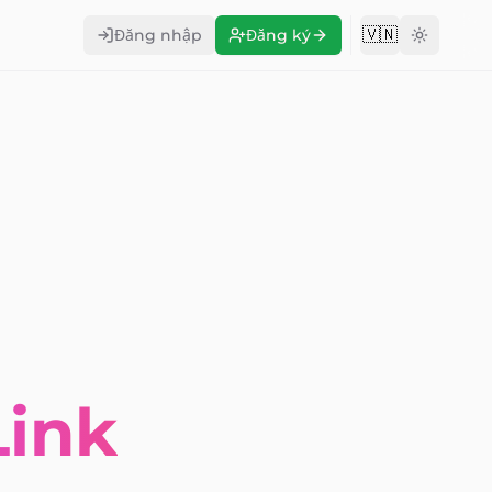
🇻🇳
Đăng nhập
Đăng ký
Change langu
Link