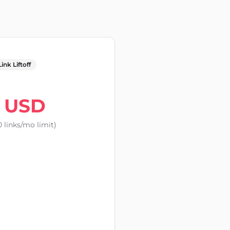
nk Liftoff
USD
 links/mo limit)