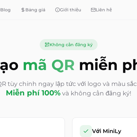
Blog
Bảng giá
Giới thiệu
Liên hệ
Không cần đăng ký
ạo
mã QR
miễn p
R tùy chỉnh ngay lập tức với logo và màu sắc
Miễn phí 100%
và không cần đăng ký!
Với MiniLy