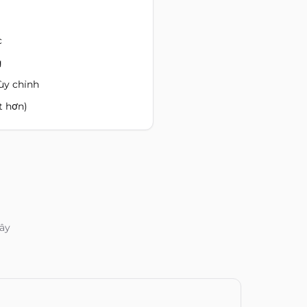
c
g
ùy chỉnh
t hơn)
iây