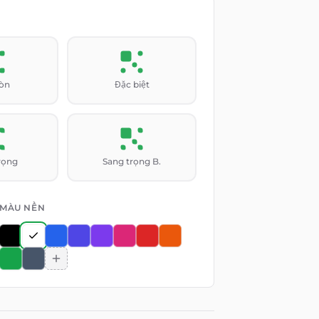
ròn
Đặc biệt
rọng
Sang trọng B.
MÀU NỀN