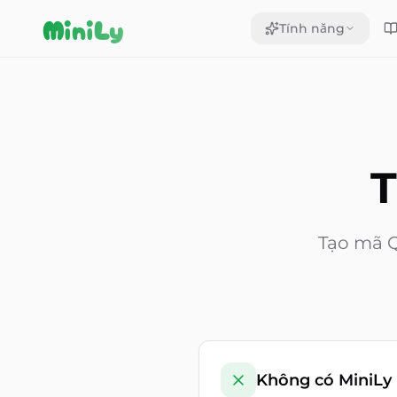
Aller au contenu
MiniLy
Tính năng
T
Tạo mã Q
Không có MiniLy