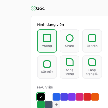
Góc
Hình dạng viền
Vuông
Chấm
Bo tròn
Sang
Sang
Đặc biệt
trọng
trọng B.
MÀU VIỀN