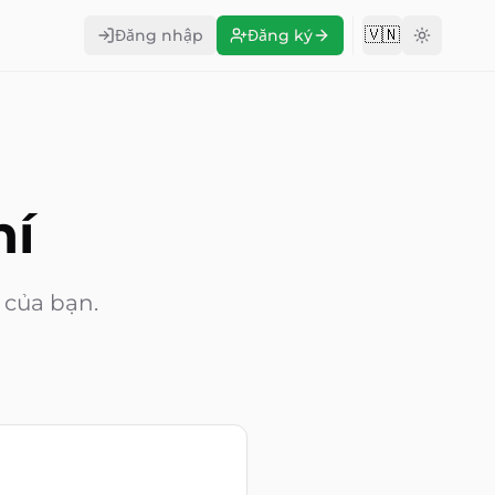
🇻🇳
Đăng nhập
Đăng ký
Change langu
hí
 của bạn.