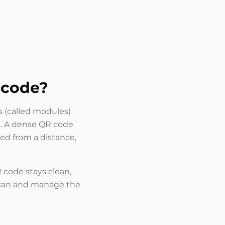
 code?
s (called modules)
s. A dense QR code
wed from a distance,
 code stays clean,
y scan and manage the