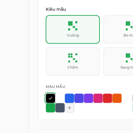
Kiểu mẫu
Vuông
Bo t
Chấm
Sang t
MÀU MẪU