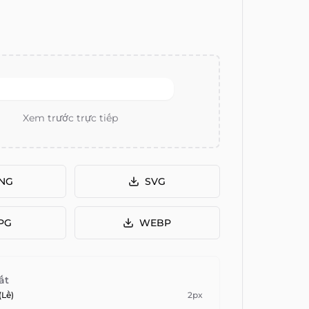
Xem trước trực tiếp
NG
SVG
PG
WEBP
ất
(Lề)
2
px