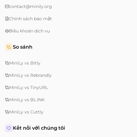
contact@minily.org
Chính sách bảo mật
Điều khoản dịch vụ
So sánh
MiniLy vs Bitly
MiniLy vs Rebrandly
MiniLy vs TinyURL
MiniLy vs BL.INK
MiniLy vs Cuttly
Kết nối với chúng tôi