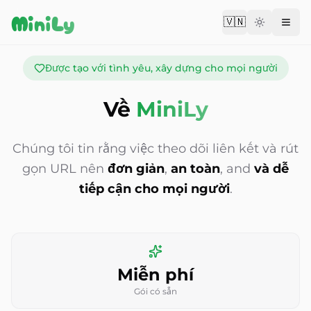
Aller au contenu
MiniLy
🇻🇳
Change langu
Được tạo với tình yêu, xây dựng cho mọi người
Về
MiniLy
Chúng tôi tin rằng việc theo dõi liên kết và rút
gọn URL nên
đơn giản
,
an toàn
, and
và dễ
tiếp cận cho mọi người
.
Miễn phí
Gói có sẵn