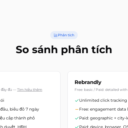
Phân tích
So sánh phân tích
Rebrandly
t đầy đủ
—
Tìm hiểu thêm
Free: basic / Paid: detailed with 
gói
Unlimited click tracking 
 đầu, biểu đồ 7 ngày
Free: engagement data l
liệu cấp thành phố
Paid: geographic + city-l
ình duyệt, HĐH
Paid: device, browser, O