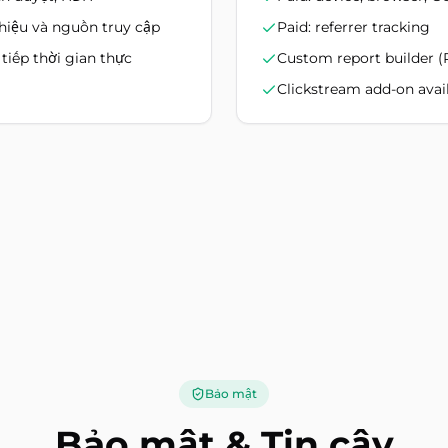
thiệu và nguồn truy cập
Paid: referrer tracking
 tiếp thời gian thực
Custom report builder (
Clickstream add-on avai
Bảo mật
Bảo mật & Tin cậy