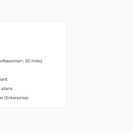
fessional+, 50 links)
iant
 plans
 (Enterprise)