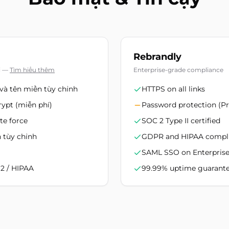
Rebrandly
i
—
Tìm hiểu thêm
Enterprise-grade compliance
 và tên miền tùy chỉnh
HTTPS on all links
ypt (miễn phí)
Password protection (Pro
te force
SOC 2 Type II certified
 tùy chỉnh
GDPR and HIPAA compl
SAML SSO on Enterprise
2 / HIPAA
99.99% uptime guarantee