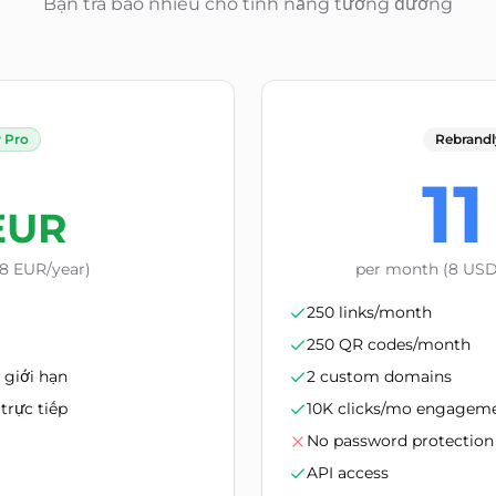
Bạn trả bao nhiêu cho tính năng tương đương
y Pro
Rebrandly
11
EUR
8 EUR/year)
per month (8 USD/
250 links/month
250 QR codes/month
 giới hạn
2 custom domains
trực tiếp
10K clicks/mo engageme
No password protection
API access