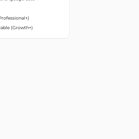
Professional+)
lable (Growth+)