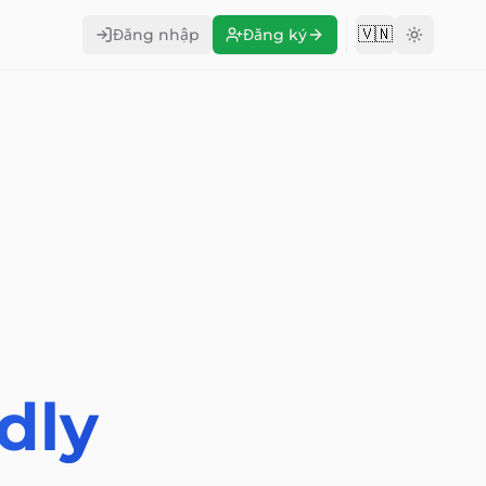
🇻🇳
Đăng nhập
Đăng ký
Change langu
dly