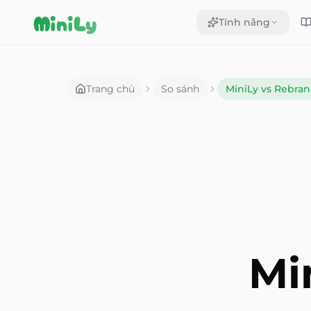
Aller au contenu
MiniLy
Tính năng
Trang chủ
So sánh
MiniLy vs Rebran
Mi