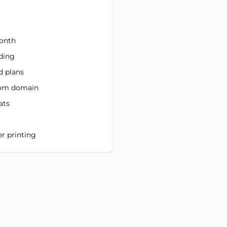
month
ding
d plans
tom domain
ats
er printing