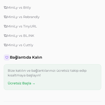
MiniLy vs Bitly
MiniLy vs Rebrandly
MiniLy vs TinyURL
MiniLy vs BL.INK
MiniLy vs Cuttly
Bağlantıda Kalın
Bize katılın ve bağlantılarınızı ücretsiz takip edip
kısaltmaya başlayın!
Ücretsiz Başla →