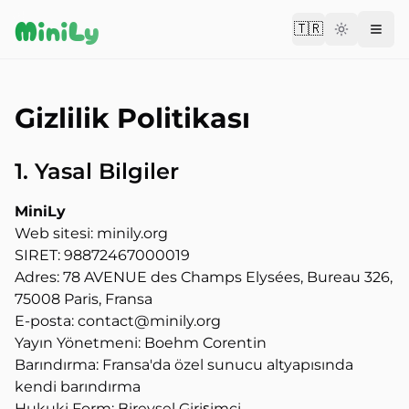
Aller au contenu
MiniLy
🇹🇷
Change langu
Gizlilik Politikası
1. Yasal Bilgiler
MiniLy
Web sitesi: minily.org
SIRET: 98872467000019
Adres: 78 AVENUE des Champs Elysées, Bureau 326,
75008 Paris, Fransa
E-posta: contact@minily.org
Yayın Yönetmeni: Boehm Corentin
Barındırma: Fransa'da özel sunucu altyapısında
kendi barındırma
Hukuki Form: Bireysel Girişimci