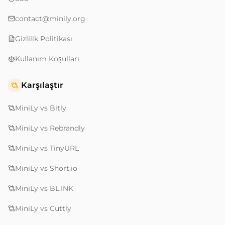
contact@minily.org
Gizlilik Politikası
Kullanım Koşulları
Karşılaştır
MiniLy vs Bitly
MiniLy vs Rebrandly
MiniLy vs TinyURL
MiniLy vs Short.io
MiniLy vs BL.INK
MiniLy vs Cuttly