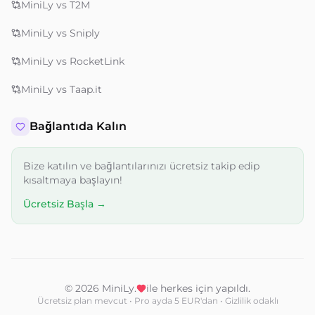
MiniLy vs T2M
MiniLy vs Sniply
MiniLy vs RocketLink
MiniLy vs Taap.it
Bağlantıda Kalın
Bize katılın ve bağlantılarınızı ücretsiz takip edip
kısaltmaya başlayın!
Ücretsiz Başla →
© 2026 MiniLy.
ile herkes için yapıldı.
Ücretsiz plan mevcut • Pro ayda 5 EUR'dan • Gizlilik odaklı