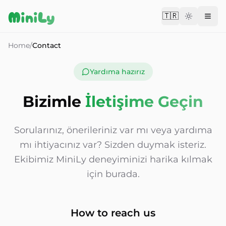
Aller au contenu
MiniLy
🇹🇷
Change langu
Home
/
Contact
Yardıma hazırız
Bizimle
İletişime Geçin
Sorularınız, önerileriniz var mı veya yardıma
mı ihtiyacınız var? Sizden duymak isteriz.
Ekibimiz MiniLy deneyiminizi harika kılmak
için burada.
How to reach us