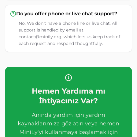
Do you offer phone or live chat support?
No. We don't have a phone line or live chat. All
support is handled by email at
contact@minily.org, which lets us keep track of
each request and respond thoughtfully.
Hemen Yardıma mı
İhtiyacınız Var?
Anında yardım için yardım
kaynaklarımıza göz atın veya hemen
MiniLy'yi kullanmaya başlamak için