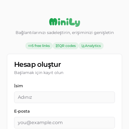
Aller au contenu
MiniLy
Bağlantılarınızı sadeleştirin, erişiminizi genişletin
5 free links
QR codes
Analytics
Hesap oluştur
Başlamak için kayıt olun
İsim
E-posta