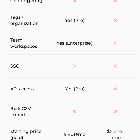
Geo-targeting
Tags /
Yes (Pro)
organization
Team
Yes (Enterprise)
workspaces
SSO
API access
Yes (Pro)
Bulk CSV
import
Starting price
$5 one-
5 EUR/mo
(paid)
time