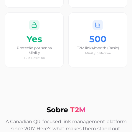
Yes
500
Proteção por senha
T2M links/month (Basic)
MiniLy
MiniLy: 5 lifetime
T2M Basic: no
Sobre
T2M
A Canadian QR-focused link management platform
since 2017. Here's what makes them stand out.