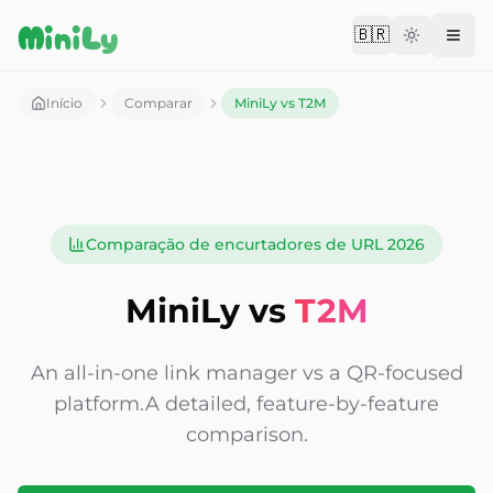
Aller au contenu
MiniLy
🇧🇷
Change langu
Início
Comparar
MiniLy vs T2M
Comparação de encurtadores de URL 2026
MiniLy vs
T2M
An all-in-one link manager vs a QR-focused
platform.
A detailed, feature-by-feature
comparison.