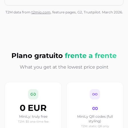
T2M data from
t2mio.com
, feature pages, G2, Trustpilot. March 2026.
Plano gratuito
frente a frente
What you get at the lowest price point
0 EUR
∞
MiniLy: truly free
MiniLy QR codes (full
styling)
T2M: $5 one-time fee
T2M: static QR only