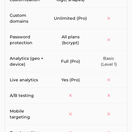
Custom
Unlimited (Pro)
domains
Password
All plans
protection
(bcrypt)
Analytics (geo +
Basic
Full (Pro)
device)
(Level 1)
Live analytics
Yes (Pro)
A/B testing
Mobile
targeting