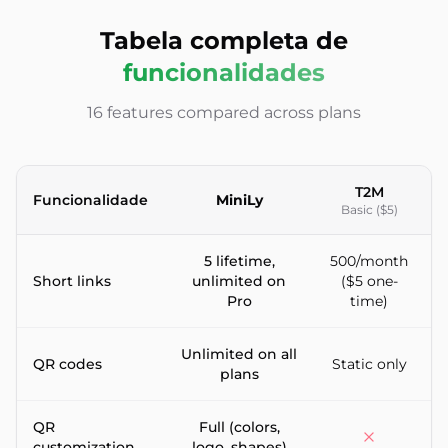
Tabela completa de
funcionalidades
16 features compared across plans
T2M
Funcionalidade
MiniLy
Basic ($5)
Feature-by-feature comparison between MiniLy and T2M URL
5 lifetime,
500/month
Short links
unlimited on
($5 one-
Pro
time)
Unlimited on all
QR codes
Static only
plans
QR
Full (colors,
customization
logo, shapes)