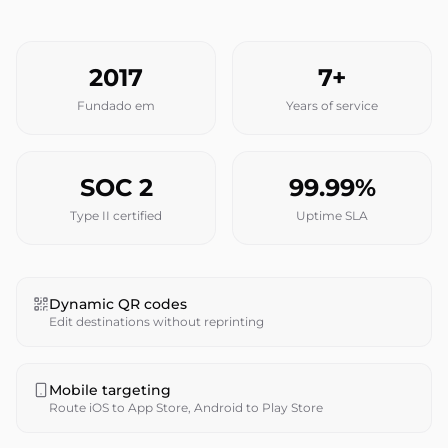
2017
7+
Fundado em
Years of service
SOC 2
99.99%
Type II certified
Uptime SLA
Dynamic QR codes
Edit destinations without reprinting
Mobile targeting
Route iOS to App Store, Android to Play Store