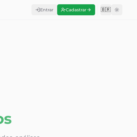
🇧🇷
Entrar
Cadastrar
Change langu
os