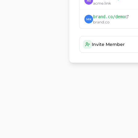
AS
acme.link
brand.co
/demo
MK
brand.co
Invite Member