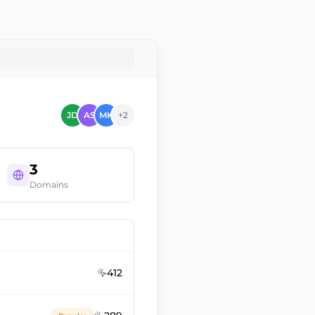
JD
AS
MK
+2
3
Domains
412