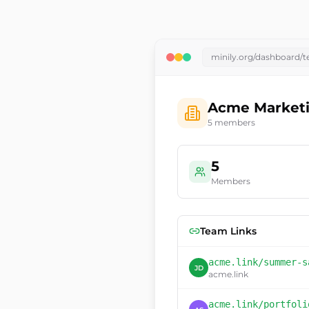
minily.org/dashboard/
Acme Market
5 members
5
Members
Team Links
acme.link
/summer-s
JD
acme.link
acme.link
/portfoli