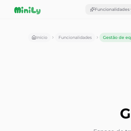
Aller au contenu
MiniLy
Funcionalidades
Início
Funcionalidades
Gestão de eq
G