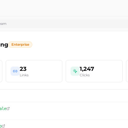
team
ing
Enterprise
23
1,247
Links
Clicks
ale
o