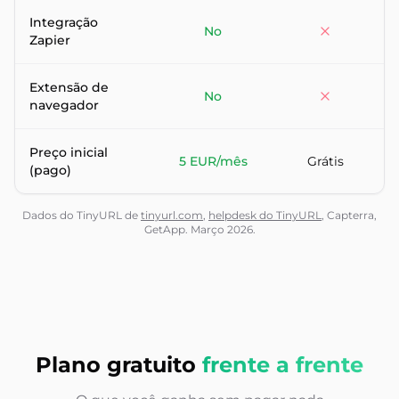
Integração
No
Za
Zapier
Extensão de
No
navegador
Preço inicial
5 EUR/mês
Grátis
(pago)
Dados do TinyURL de
tinyurl.com
,
helpdesk do TinyURL
, Capterra,
GetApp. Março 2026.
Plano gratuito
frente a frente