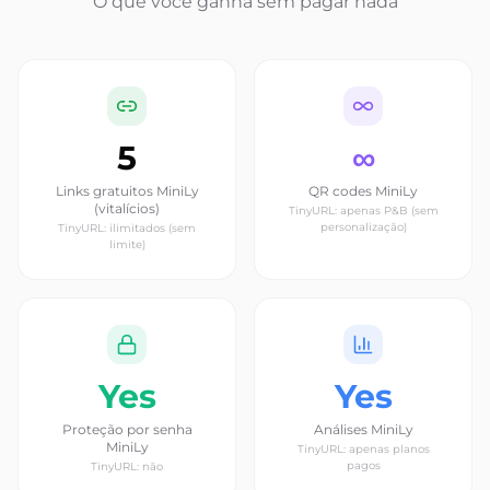
O que você ganha sem pagar nada
5
∞
Links gratuitos MiniLy
QR codes MiniLy
(vitalícios)
TinyURL: apenas P&B (sem
personalização)
TinyURL: ilimitados (sem
limite)
Yes
Yes
Proteção por senha
Análises MiniLy
MiniLy
TinyURL: apenas planos
pagos
TinyURL: não