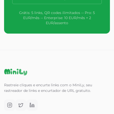
Grátis: 5 links, QR codes ilimitados -- Pro: 5
EUR/mês -- Enterprise: 10 EUR/mês + 2
EUR/assento
MiniLy
Rastreie cliques e encurte links com o MiniLy, seu
rastreador de links e encurtador de URL gratuito.