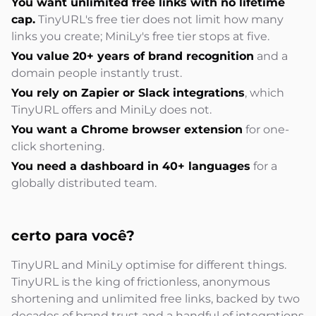
You want unlimited free links with no lifetime
cap.
TinyURL's free tier does not limit how many
links you create; MiniLy's free tier stops at five.
You value 20+ years of brand recognition
and a
domain people instantly trust.
You rely on Zapier or Slack integrations
, which
TinyURL offers and MiniLy does not.
You want a Chrome browser extension
for one-
click shortening.
You need a dashboard in 40+ languages
for a
globally distributed team.
certo para você?
TinyURL and MiniLy optimise for different things.
TinyURL is the king of frictionless, anonymous
shortening and unlimited free links, backed by two
decades of brand trust and a handful of integrations