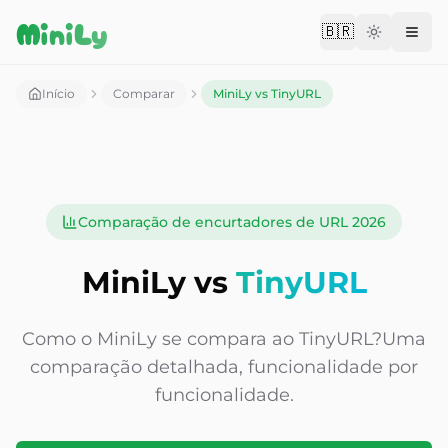
Aller au contenu
MiniLy
🇧🇷
Change langu
Início
Comparar
MiniLy vs TinyURL
Comparação de encurtadores de URL 2026
MiniLy vs
TinyURL
Como o MiniLy se compara ao
TinyURL?
Uma
comparação detalhada, funcionalidade por
funcionalidade.