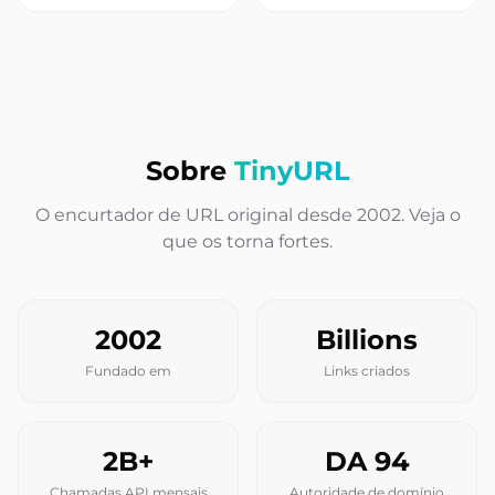
Sobre
TinyURL
O encurtador de URL original desde 2002. Veja o
que os torna fortes.
2002
Billions
Fundado em
Links criados
2B+
DA 94
Chamadas API mensais
Autoridade de domínio