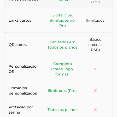
Grátis
Comparação funcionalidade por funcionalidade entre os encu
5 vitalícios,
Links curtos
ilimitados no
Ilimitados
50
Pro
Básico
Ilimitados em
QR codes
(apenas
Pe
todos os planos
P&B)
Completa
Personalização
(cores, logo,
(
QR
formas)
Domínios
Ilimitados (Pro)
personalizados
Proteção por
Todos os planos
senha