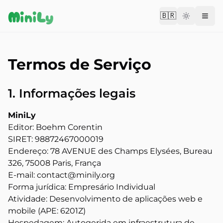
Aller au contenu
MiniLy
🇧🇷
Change langu
Termos de Serviço
1. Informações legais
MiniLy
Editor: Boehm Corentin
SIRET: 98872467000019
Endereço: 78 AVENUE des Champs Elysées, Bureau
326, 75008 Paris, França
E-mail: contact@minily.org
Forma jurídica: Empresário Individual
Atividade: Desenvolvimento de aplicações web e
mobile (APE: 6201Z)
Hospedagem: Autogerida em infraestrutura de