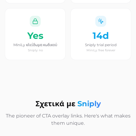
Yes
14d
MiniLy κλείδωμα κωδικού
Sniply trial period
Sniply: no
MiniLy: free forever
Σχετικά με
Sniply
The pioneer of CTA overlay links. Here's what makes
them unique.