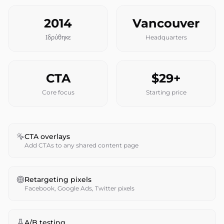
2014
Vancouver
Ιδρύθηκε
Headquarters
CTA
$29+
Core focus
Starting price
CTA overlays
Add CTAs to any shared content page
Retargeting pixels
Facebook, Google Ads, Twitter pixels
A/B testing