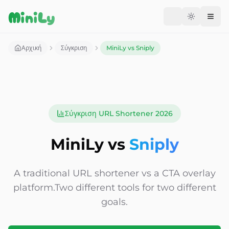
Aller au contenu
MiniLy
Change langu
Αρχική
Σύγκριση
MiniLy vs Sniply
Σύγκριση URL Shortener 2026
MiniLy vs
Sniply
A traditional URL shortener vs a CTA overlay
platform.
Two different tools for two different
goals.