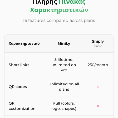
Πλήρης
Πίνακας
Χαρακτηριστικών
16 features compared across plans
Sniply
Χαρακτηριστικό
MiniLy
Basic
Feature-by-feature comparison between MiniLy and Sniply
5 lifetime,
Short links
unlimited on
250/month
Pro
Unlimited on all
QR codes
plans
QR
Full (colors,
customization
logo, shapes)