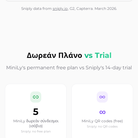
Sniply data from
sniply.io
, G2, Capterra. March 2026.
Δωρεάν Πλάνο
vs Trial
MiniLy's permanent free plan vs Sniply's 14-day trial
5
∞
MiniLy δωρεάν σύνδεσμοι
MiniLy QR codes (free)
(ισόβια)
Sniply: no QR codes
Sniply: no free plan