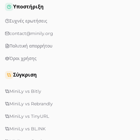
Υποστήριξη
Συχνές ερωτήσεις
contact@minily.org
Πολιτική απορρήτου
Όροι χρήσης
Σύγκριση
MiniLy vs Bitly
MiniLy vs Rebrandly
MiniLy vs TinyURL
MiniLy vs BL.INK