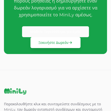
πόρους βοήθειας ή δημιουργήστε έναν
δωρεάν λογαριασμό για να αρχίσετε να
χρησιμοποιείτε το MiniLy αμέσως.
Μάθετε Περισσότερα για Εμάς
Ξεκινήστε Δωρεάν
MiniLy
Παρακολουθήστε κλικ και συντομεύστε συνδέσμους με το
MiniLy, τον δωρεάν εντοπιστή συνδέσμων και συντομευτή