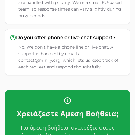
are handled with priority. We're a small EU-based
team, so response times can vary slightly during
busy periods.
Do you offer phone or live chat support?
No. We don't have a phone line or live chat. All
support is handled by email at
contact@minily.org, which lets us keep track of
each request and respond thoughtfully.
Χρειάζεστε Άμεση Βοήθεια;
Για άμεση βοήθεια, ανατρέξτε στους