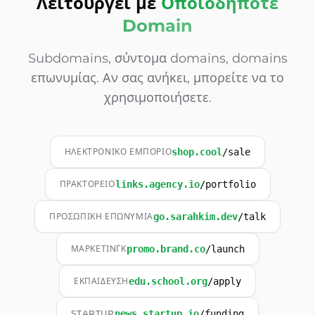
Λειτουργεί με
Οποιοδήποτε
Domain
Subdomains, σύντομα domains, domains
επωνυμίας. Αν σας ανήκει, μπορείτε να το
χρησιμοποιήσετε.
ΗΛΕΚΤΡΟΝΙΚΌ ΕΜΠΌΡΙΟ
shop.cool
/
sale
ΠΡΑΚΤΟΡΕΊΟ
links.agency.io
/
portfolio
ΠΡΟΣΩΠΙΚΉ ΕΠΩΝΥΜΊΑ
go.sarahkim.dev
/
talk
ΜΆΡΚΕΤΙΝΓΚ
promo.brand.co
/
launch
ΕΚΠΑΊΔΕΥΣΗ
edu.school.org
/
apply
STARTUP
news.startup.io
/
funding