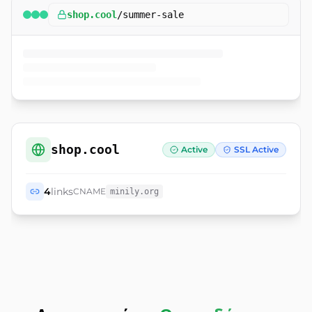
shop.cool
/
summer-sale
shop.cool
Active
SSL Active
4
links
CNAME
minily.org