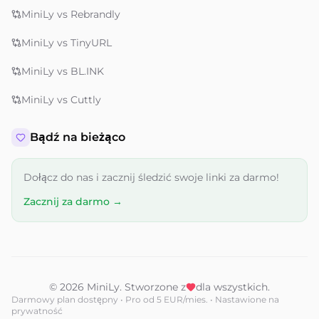
MiniLy vs Rebrandly
MiniLy vs TinyURL
MiniLy vs BL.INK
MiniLy vs Cuttly
Bądź na bieżąco
Dołącz do nas i zacznij śledzić swoje linki za darmo!
Zacznij za darmo →
© 2026 MiniLy. Stworzone z
dla wszystkich.
Darmowy plan dostępny • Pro od 5 EUR/mies. • Nastawione na
prywatność