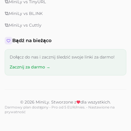
MiniLy vs TinyURL
MiniLy vs BL.INK
MiniLy vs Cuttly
Bądź na bieżąco
Dołącz do nas i zacznij śledzić swoje linki za darmo!
Zacznij za darmo →
© 2026 MiniLy. Stworzone z
dla wszystkich.
Darmowy plan dostępny • Pro od 5 EUR/mies. • Nastawione na
prywatność