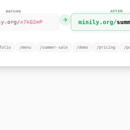
AFTER
BEFORE
minily.org/
sum
ly.org/
x7kQ2mP
folio
/menu
/summer-sale
/demo
/pricing
/p