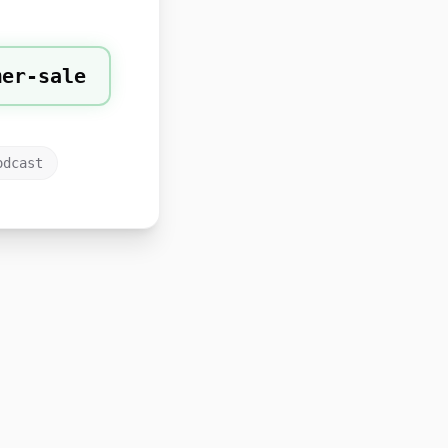
mer-sale
odcast