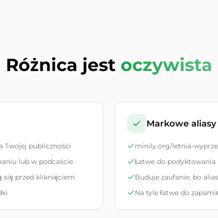
Różnica jest
oczywista
Markowe aliasy
 Twojej publiczności
minily.org/letnia-wyprz
kaniu lub w podcaście
Łatwe do podyktowania p
 się przed kliknięciem
Buduje zaufanie, bo alias
dki
Na tyle łatwe do zapamię