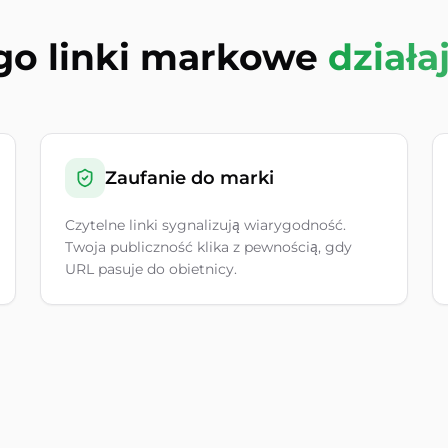
go linki markowe
działa
Zaufanie do marki
Czytelne linki sygnalizują wiarygodność.
Twoja publiczność klika z pewnością, gdy
URL pasuje do obietnicy.