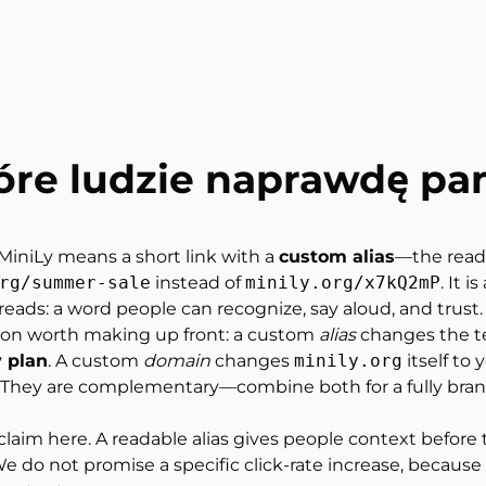
tóre ludzie
naprawdę pam
 MiniLy means a short link with a
custom alias
—the reada
rg/summer-sale
instead of
minily.org/x7kQ2mP
. It i
eads: a word people can recognize, say aloud, and trust.
ion worth making up front: a custom
alias
changes the te
y plan
. A custom
domain
changes
minily.org
itself to
re. They are complementary—combine both for a fully b
 claim here. A readable alias gives people context before 
We do not promise a specific click-rate increase, becaus