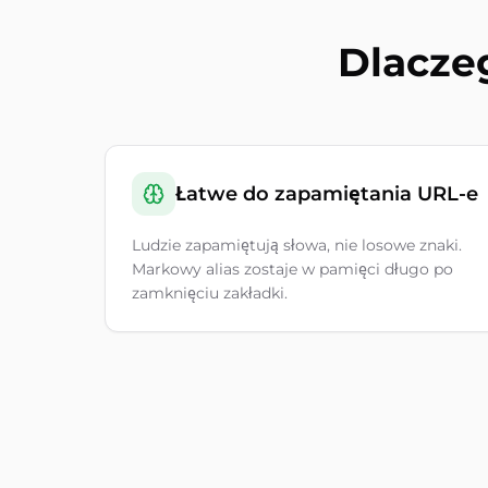
Dlacze
Łatwe do zapamiętania URL-e
Ludzie zapamiętują słowa, nie losowe znaki.
Markowy alias zostaje w pamięci długo po
zamknięciu zakładki.