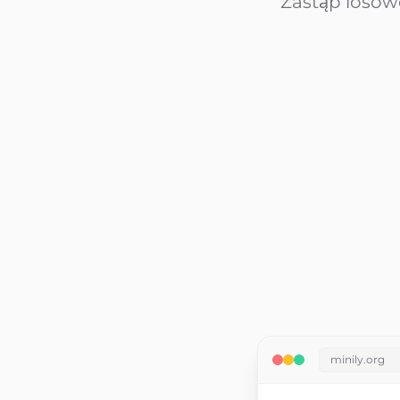
Zastąp losow
minily.org