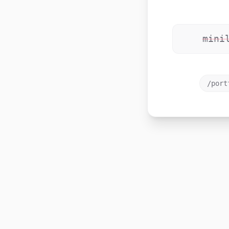
mini
/port