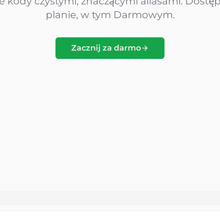
e kody czystymi, znaczącymi aliasami. Dost
planie, w tym Darmowym.
Zacznij za darmo