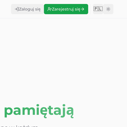
🇵🇱
Zaloguj się
Zarejestruj się
Change langu
 pamiętają