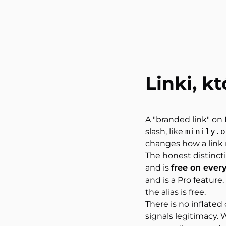
Linki, k
A "branded link" on
slash, like
minily.o
changes how a link r
The honest distinct
and is
free on ever
and is a Pro featu
the alias is free.
There is no inflated
signals legitimacy. 