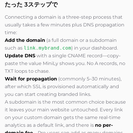
たった
3ステップで
Connecting a domain is a three-step process that
usually takes a few minutes plus DNS propagation
time:
Add the domain
(a full domain or a subdomain
such as
link.mybrand.com
) in your dashboard.
Update DNS
with a single CNAME record—copy-
paste the value MiniLy shows you. No A records, no
TXT loops to chase.
Wait for propagation
(commonly 5–30 minutes),
after which SSL is provisioned automatically and
you can start creating branded links.
A subdomain is the most common choice because
it leaves your main website untouched. Every link
on your custom domain gets the same real-time
analytics as a default link, and there is
no per-
domain fee
—Pro users can add as many domains