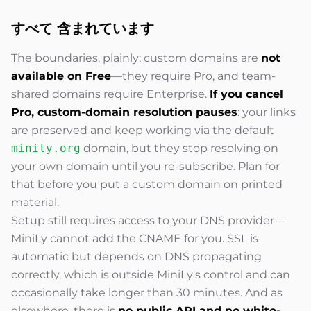
すべて
含まれています
The boundaries, plainly: custom domains are
not
available on Free
—they require Pro, and team-
shared domains require Enterprise.
If you cancel
Pro, custom-domain resolution pauses
: your links
are preserved and keep working via the default
minily.org
domain, but they stop resolving on
your own domain until you re-subscribe. Plan for
that before you put a custom domain on printed
material.
Setup still requires access to your DNS provider—
MiniLy cannot add the CNAME for you. SSL is
automatic but depends on DNS propagating
correctly, which is outside MiniLy's control and can
occasionally take longer than 30 minutes. And as
elsewhere, there is
no public API and no white-