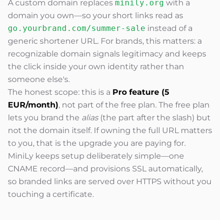
A custom domain replaces
minily.org
with a
domain you own—so your short links read as
go.yourbrand.com/summer-sale
instead of a
generic shortener URL. For brands, this matters: a
recognizable domain signals legitimacy and keeps
the click inside your own identity rather than
someone else's.
The honest scope: this is a
Pro feature (5
EUR/month)
, not part of the free plan. The free plan
lets you brand the
alias
(the part after the slash) but
not the domain itself. If owning the full URL matters
to you, that is the upgrade you are paying for.
MiniLy keeps setup deliberately simple—one
CNAME record—and provisions SSL automatically,
so branded links are served over HTTPS without you
touching a certificate.