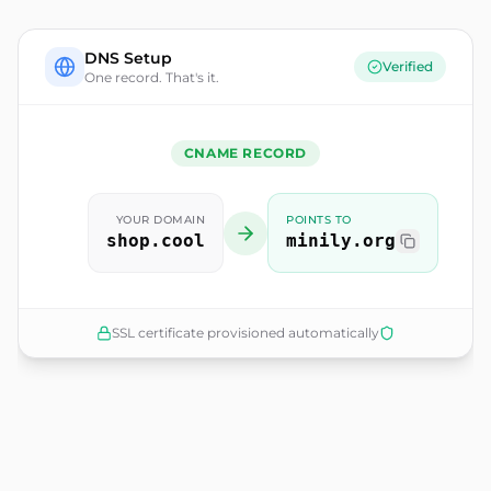
DNS Setup
Verified
One record. That's it.
CNAME RECORD
YOUR DOMAIN
POINTS TO
shop.cool
minily.org
SSL certificate provisioned automatically