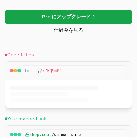
Pro にアップグレード
仕組みを見る
Generic link
bit.ly/
x7kQ9mP4
Your branded link
shop.cool
/
summer-sale