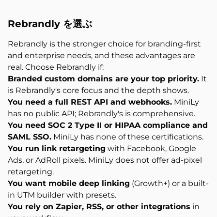
Rebrandly を選ぶ
Rebrandly is the stronger choice for branding-first
and enterprise needs, and these advantages are
real. Choose Rebrandly if:
Branded custom domains are your top priority.
It
is Rebrandly's core focus and the depth shows.
You need a full REST API and webhooks.
MiniLy
has no public API; Rebrandly's is comprehensive.
You need SOC 2 Type II or HIPAA compliance and
SAML SSO.
MiniLy has none of these certifications.
You run link retargeting
with Facebook, Google
Ads, or AdRoll pixels. MiniLy does not offer ad-pixel
retargeting.
You want mobile deep linking
(Growth+) or a built-
in UTM builder with presets.
You rely on Zapier, RSS, or other integrations
in