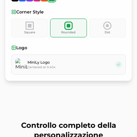
Corner Style
Square
Rounded
Dot
Logo
MiniLy Logo
Centered at 0.40x
Controllo completo della
personalizzazione