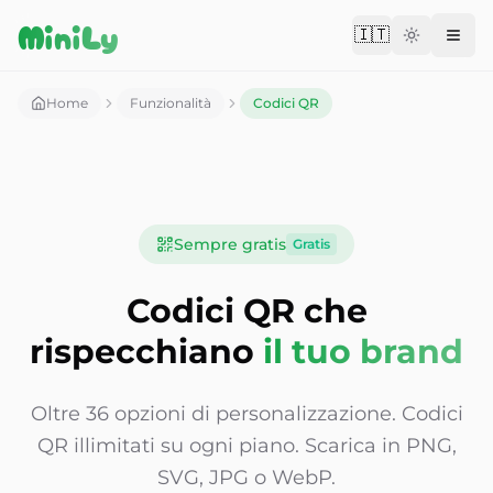
Aller au contenu
MiniLy
🇮🇹
Change langu
Home
Funzionalità
Codici QR
Sempre gratis
Gratis
Codici QR che
rispecchiano
il tuo brand
Oltre 36 opzioni di personalizzazione. Codici
QR illimitati su ogni piano. Scarica in PNG,
SVG, JPG o WebP.