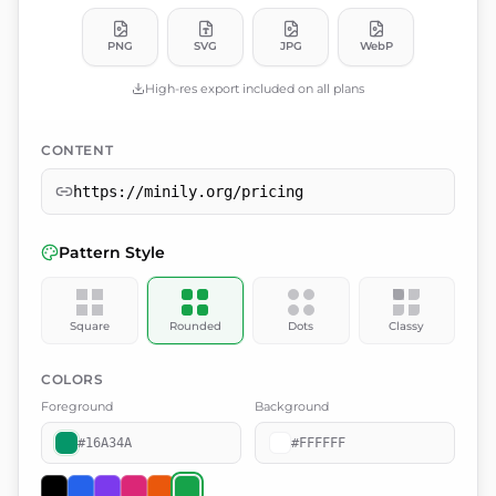
PNG
SVG
JPG
WebP
High-res export included on all plans
CONTENT
https://minily.org/pricing
Pattern Style
Square
Rounded
Dots
Classy
COLORS
Foreground
Background
#16A34A
#FFFFFF