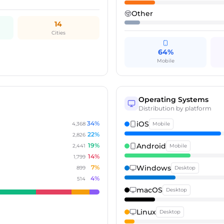
Other
14
Cities
64%
Mobile
Operating Systems
Distribution by platform
34
%
iOS
4,368
Mobile
22
%
2,826
19
%
Android
2,441
Mobile
14
%
1,799
7
%
Windows
899
Desktop
4
%
514
macOS
Desktop
Linux
Desktop