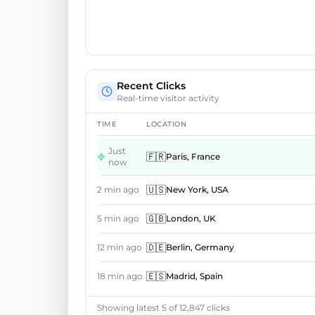
Recent Clicks
Real-time visitor activity
TIME
LOCATION
Just
🇫🇷
Paris
,
France
now
🇺🇸
2 min ago
New York
,
USA
🇬🇧
5 min ago
London
,
UK
🇩🇪
12 min ago
Berlin
,
Germany
🇪🇸
18 min ago
Madrid
,
Spain
Showing latest 5 of 12,847 clicks