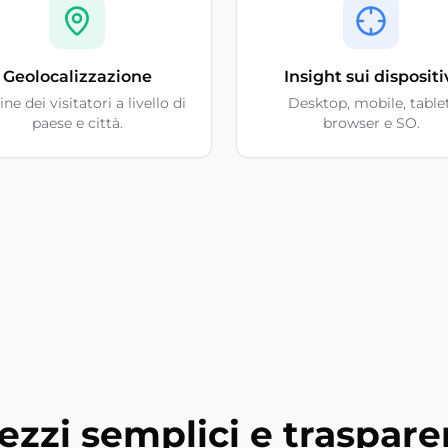
Geolocalizzazione
Insight sui dispositi
ne dei visitatori a livello di
Desktop, mobile, tablet
paese e città.
browser e SO.
ezzi semplici e traspare