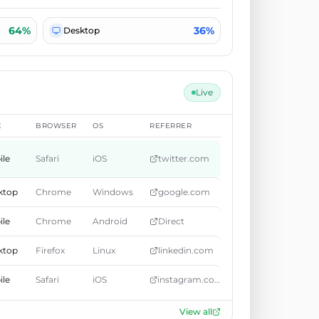
64%
36%
Desktop
Live
E
BROWSER
OS
REFERRER
ile
Safari
iOS
twitter.com
ktop
Chrome
Windows
google.com
ile
Chrome
Android
Direct
ktop
Firefox
Linux
linkedin.com
ile
Safari
iOS
instagram.com
View all