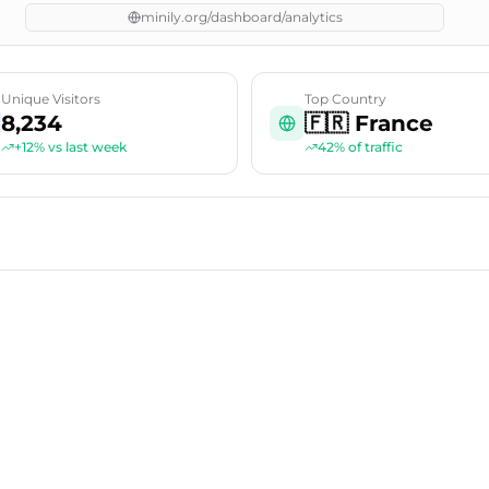
minily.org/dashboard/analytics
Unique Visitors
Top Country
8,234
🇫🇷 France
+12% vs last week
42% of traffic