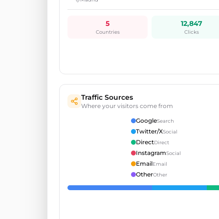
5
12,847
Countries
Clicks
Traffic Sources
Where your visitors come from
Google
Search
Twitter/X
Social
Direct
Direct
Instagram
Social
Email
Email
Other
Other