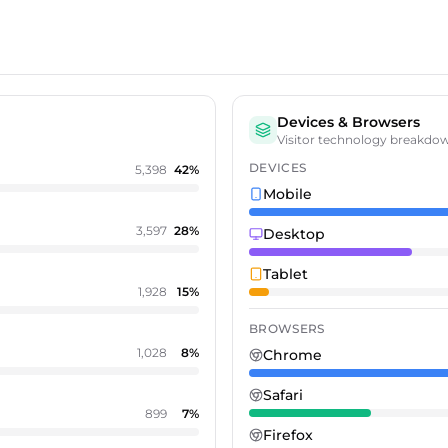
Devices & Browsers
Visitor technology breakdo
DEVICES
5,398
42
%
Mobile
3,597
28
%
Desktop
Tablet
1,928
15
%
BROWSERS
1,028
8
%
Chrome
Safari
899
7
%
Firefox