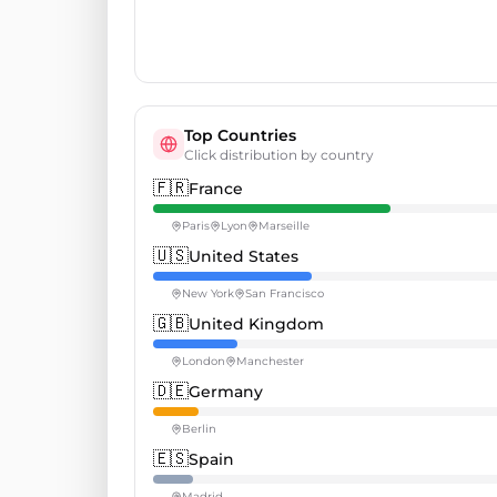
Top Countries
Click distribution by country
🇫🇷
France
Paris
Lyon
Marseille
🇺🇸
United States
New York
San Francisco
🇬🇧
United Kingdom
London
Manchester
🇩🇪
Germany
Berlin
🇪🇸
Spain
Madrid