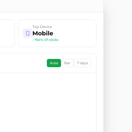
Top Device
Mobile
64% of clicks
Area
Bar
7 days