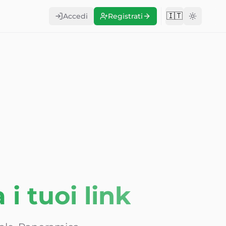
🇮🇹
Accedi
Registrati
Change langu
 i tuoi link