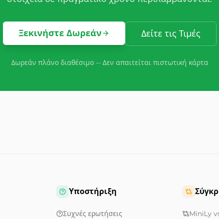
Ξεκινήστε Δωρεάν
Δείτε τις Τιμές
Δωρεάν πλάνο διαθέσιμο -- Δεν απαιτείται πιστωτική κάρτα
Υποστήριξη
Σύγκρ
Συχνές ερωτήσεις
MiniLy vs