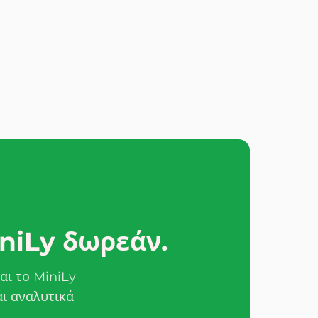
iniLy δωρεάν.
αι το MiniLy
αι αναλυτικά