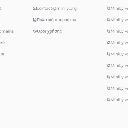
α
contact@minily.org
MiniLy v
Πολιτική απορρήτου
MiniLy v
omains
Όροι χρήσης
MiniLy v
ικό
MiniLy v
οι
MiniLy v
MiniLy v
MiniLy v
MiniLy v
MiniLy vs