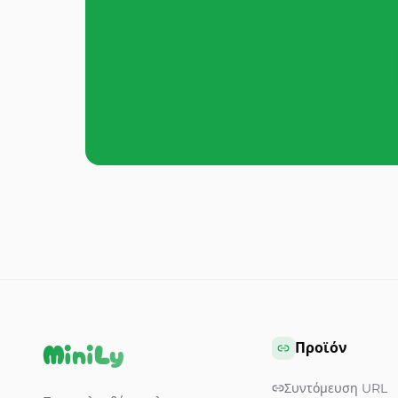
MiniLy
Προϊόν
Συντόμευση URL