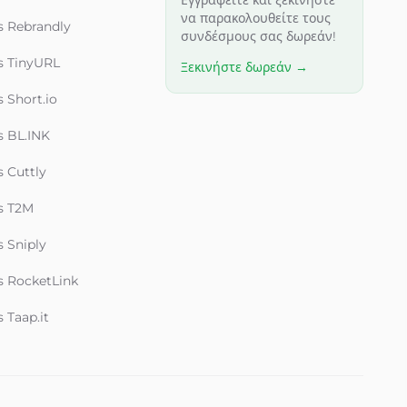
Εγγραφείτε και ξεκινήστε
να παρακολουθείτε τους
s Rebrandly
συνδέσμους σας δωρεάν!
s TinyURL
Ξεκινήστε δωρεάν →
s Short.io
s BL.INK
s Cuttly
s T2M
s Sniply
s RocketLink
 Taap.it