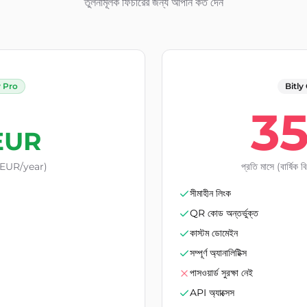
তুলনামূলক ফিচারের জন্য আপনি কত দেন
y Pro
Bitly
3
EUR
48 EUR/year)
প্রতি মাসে (বার্ষিক 
সীমাহীন লিংক
QR কোড অন্তর্ভুক্ত
কাস্টম ডোমেইন
সম্পূর্ণ অ্যানালিটিক্স
পাসওয়ার্ড সুরক্ষা নেই
API অ্যাক্সেস