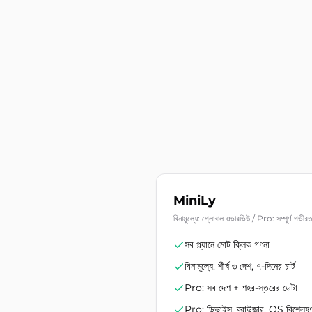
MiniLy
বিনামূল্যে: গ্লোবাল ওভারভিউ / Pro: সম্পূর্ণ গভীরত
সব প্ল্যানে মোট ক্লিক গণনা
বিনামূল্যে: শীর্ষ ৩ দেশ, ৭-দিনের চার্ট
Pro: সব দেশ + শহর-স্তরের ডেটা
Pro: ডিভাইস, ব্রাউজার, OS বিশ্লেষ