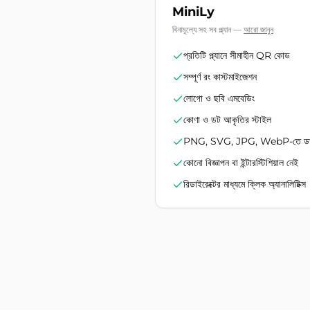
MiniLy
বিনামূল্যে সহ সব প্ল্যান
—
আরো জানুন
প্রতিটি প্ল্যানে সীমাহীন QR কোড
সম্পূর্ণ রং কাস্টমাইজেশন
লোগো ও ছবি এমবেডিং
কোণা ও ডট আকৃতির স্টাইল
PNG, SVG, JPG, WebP-তে ড
কোনো বিজ্ঞাপন বা ইন্টারস্টিশিয়াল নেই
রিডাইরেক্টের মাধ্যমে ক্লিক অ্যানালিটিক্স