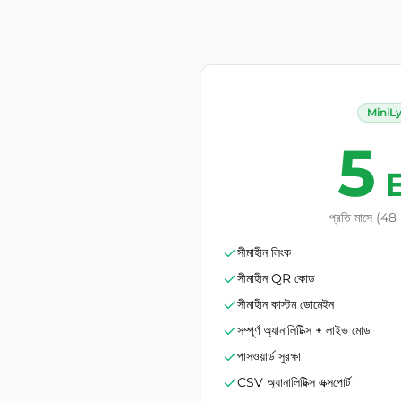
MiniL
5
প্রতি মাসে (
সীমাহীন লিংক
সীমাহীন QR কোড
সীমাহীন কাস্টম ডোমেইন
সম্পূর্ণ অ্যানালিটিক্স + লাইভ মোড
পাসওয়ার্ড সুরক্ষা
CSV অ্যানালিটিক্স এক্সপোর্ট