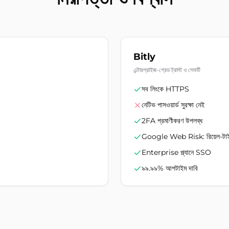
Bitly
এন্টারপ্রাইজ-গ্রেড ট্রাস্ট ও সেফটি
সব লিংকে HTTPS
নেটিভ পাসওয়ার্ড সুরক্ষা নেই
2FA প্রমাণীকরণ উপলব্ধ
Google Web Risk: রিয়েল-টাইম 
Enterprise প্ল্যানে SSO
৯৯.৯৯% আপটাইম দাবি