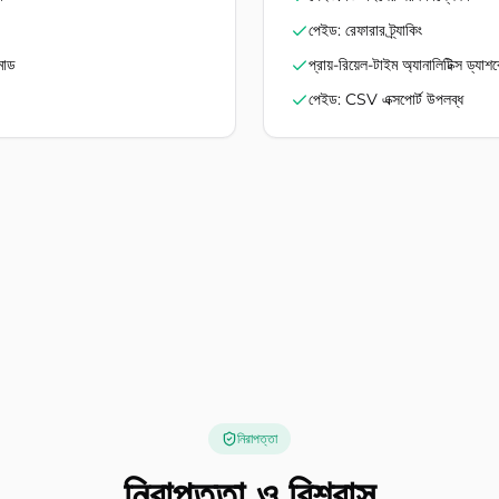
পেইড: রেফারার ট্র্যাকিং
মোড
প্রায়-রিয়েল-টাইম অ্যানালিটিক্স ড্যাশব
পেইড: CSV এক্সপোর্ট উপলব্ধ
নিরাপত্তা
নিরাপত্তা ও বিশ্বাস