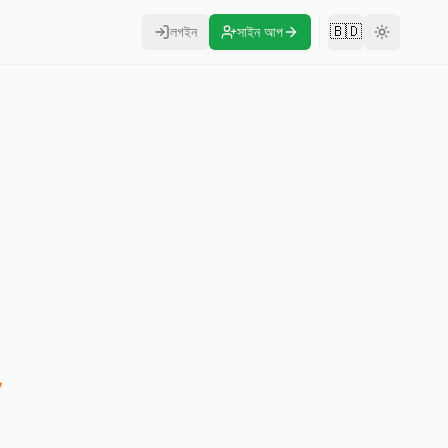
🇧🇩
লগইন
সাইন আপ
Change langu
y