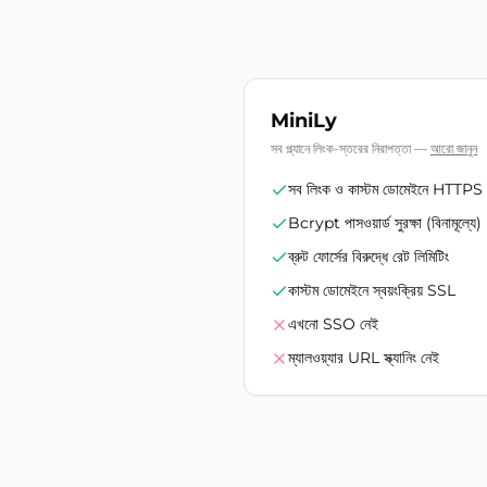
MiniLy
সব প্ল্যানে লিংক-স্তরের নিরাপত্তা
—
আরো জানুন
সব লিংক ও কাস্টম ডোমেইনে HTTPS
Bcrypt পাসওয়ার্ড সুরক্ষা (বিনামূল্যে)
ব্রুট ফোর্সের বিরুদ্ধে রেট লিমিটিং
কাস্টম ডোমেইনে স্বয়ংক্রিয় SSL
এখনো SSO নেই
ম্যালওয়্যার URL স্ক্যানিং নেই