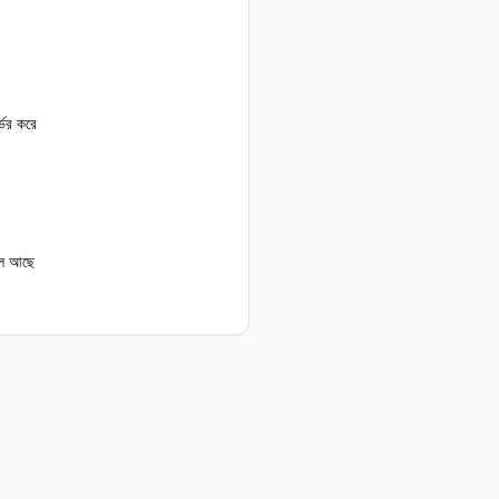
্ভর করে
য়াল আছে