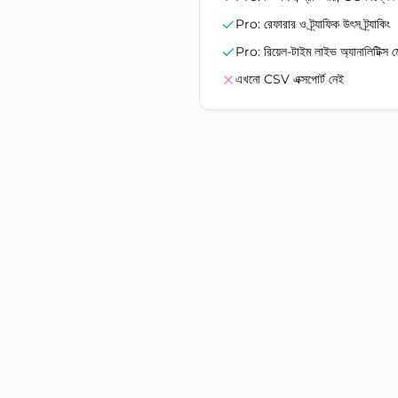
Pro: রেফারার ও ট্র্যাফিক উৎস ট্র্যাকিং
Pro: রিয়েল-টাইম লাইভ অ্যানালিটিক্স 
এখনো CSV এক্সপোর্ট নেই