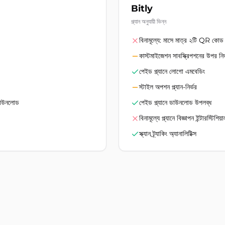
Bitly
প্ল্যান অনুযায়ী ভিন্ন
বিনামূল্যে: মাসে মাত্র ২টি QR কোড
কাস্টমাইজেশন সাবস্ক্রিপশনের উপর নির
পেইড প্ল্যানে লোগো এমবেডিং
স্টাইল অপশন প্ল্যান-নির্ভর
াউনলোড
পেইড প্ল্যানে ডাউনলোড উপলব্ধ
বিনামূল্যে প্ল্যানে বিজ্ঞাপন ইন্টারস্টিশি
স্ক্যান ট্র্যাকিং অ্যানালিটিক্স