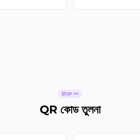
QR কোড
QR কোড তুলনা