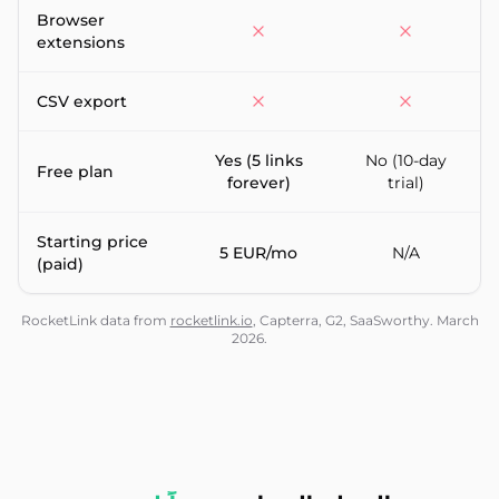
Browser
extensions
CSV export
Yes (5 links
No (10-day
Free plan
forever)
trial)
Starting price
5 EUR/mo
N/A
(paid)
RocketLink data from
rocketlink.io
, Capterra, G2, SaaSworthy. March
2026.