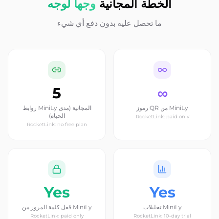
الخطة المجانية
وجهاً لوجه
ما تحصل عليه بدون دفع أي شيء
5
∞
رموز QR من MiniLy
روابط MiniLy المجانية (مدى
الحياة)
RocketLink: paid only
RocketLink: no free plan
Yes
Yes
تحليلات MiniLy
قفل كلمة المرور من MiniLy
RocketLink: paid only
RocketLink: 10-day trial