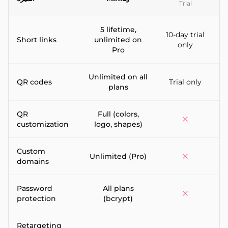
Trial
Feature-by-feature comparison between MiniLy and RocketLi
5 lifetime,
10-day trial
Short links
unlimited on
only
Pro
Unlimited on all
QR codes
Trial only
plans
QR
Full (colors,
customization
logo, shapes)
Custom
Unlimited (Pro)
domains
Password
All plans
protection
(bcrypt)
Retargeting