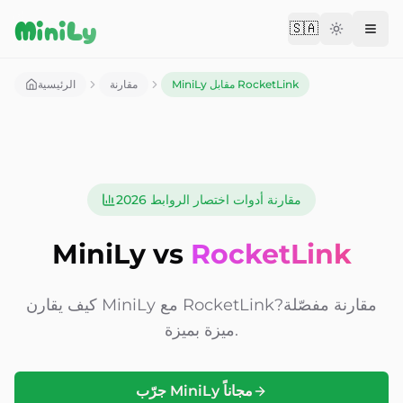
Aller au contenu
MiniLy
🇸🇦
Change langu
MiniLy مقابل RocketLink
مقارنة
الرئيسية
مقارنة أدوات اختصار الروابط 2026
MiniLy vs
RocketLink
مقارنة مفصّلة
RocketLink?
كيف يقارن MiniLy مع
ميزة بميزة.
جرّب MiniLy مجاناً