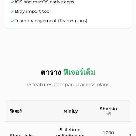
iOS and macOS native apps
Bitly import tool
Team management (Team+ plans)
ตาราง
ฟีเจอร์เต็ม
15 features compared across plans
Short.io
ฟีเจอร์
MiniLy
ฟรี
Feature-by-feature comparison between MiniLy and Short.io 
5 lifetime,
1,000
Short links
unlimited on
10