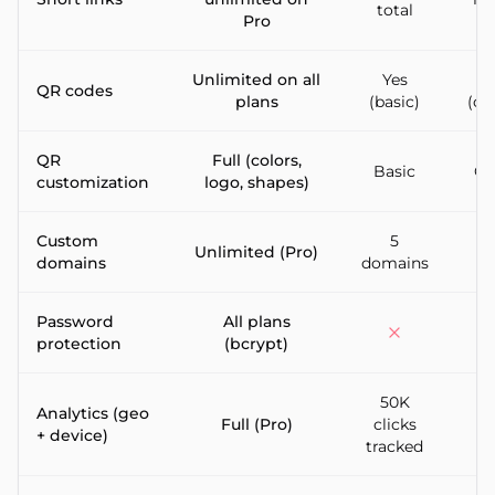
total
Pro
Unlimited on all
Yes
QR codes
plans
(basic)
(cu
QR
Full (colors,
Basic
Co
customization
logo, shapes)
Custom
5
Unlimited (Pro)
10
domains
domains
Password
All plans
protection
(bcrypt)
50K
Analytics (geo
Full (Pro)
clicks
+ device)
tracked