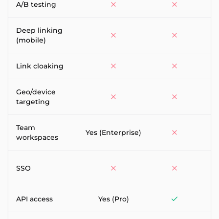
A/B testing
Deep linking
(mobile)
Link cloaking
Geo/device
targeting
Team
Yes (Enterprise)
Te
workspaces
E
SSO
API access
Yes (Pro)