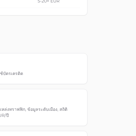
5-20+ EUR
ช้บัตรเครดิต
หล่งทราฟฟิก, ข้อมูลระดับเมือง, สถิติ
UR/ปี