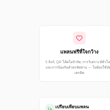
แพลนฟรีที่ใจกว้าง
5 ลิงก์, QR โค้ดไม่จำกัด, การวิเคราะห์ทั่วโ
และการป้องกันด้วยรหัสผ่าน — ไม่ต้องใช้บั
เครดิต
เปรียบเทียบแพลน