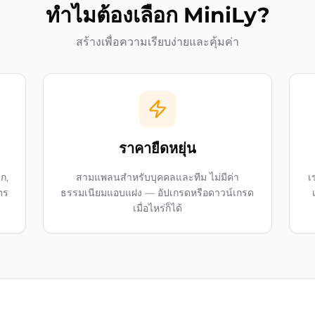
ทำไมต้องเลือก MiniLy?
สร้างเพื่อความเรียบง่ายและคุ้มค่า
ราคายืดหยุ่น
ลก,
สามแพลนสำหรับบุคคลและทีม ไม่มีค่า
เ
ตร
ธรรมเนียมแอบแฝง — อัปเกรดหรือดาวน์เกรด
เมื่อไหร่ก็ได้