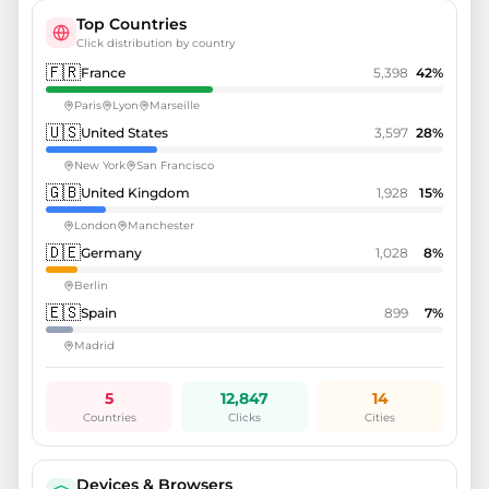
Top Countries
Click distribution by country
🇫🇷
France
5,398
42
%
Paris
Lyon
Marseille
🇺🇸
United States
3,597
28
%
New York
San Francisco
🇬🇧
United Kingdom
1,928
15
%
London
Manchester
🇩🇪
Germany
1,028
8
%
Berlin
🇪🇸
Spain
899
7
%
Madrid
5
12,847
14
Countries
Clicks
Cities
Devices & Browsers