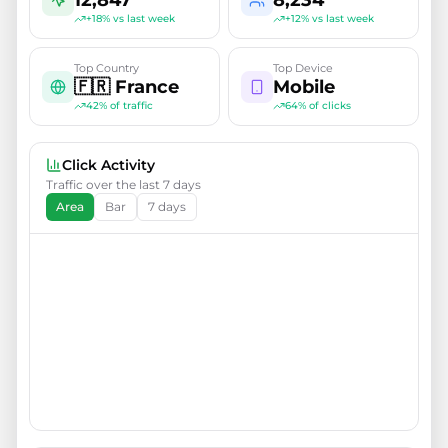
12,847
8,234
+18% vs last week
+12% vs last week
Top Country
Top Device
🇫🇷 France
Mobile
42% of traffic
64% of clicks
Click Activity
Traffic over the last 7 days
Area
Bar
7 days