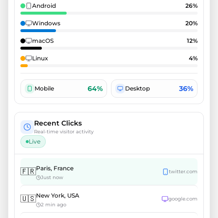
Android
26
%
Windows
20
%
macOS
12
%
Linux
4
%
64%
36%
Mobile
Desktop
Recent Clicks
Real-time visitor activity
Live
Paris
,
France
🇫🇷
twitter.com
Just now
New York
,
USA
🇺🇸
google.com
2 min ago