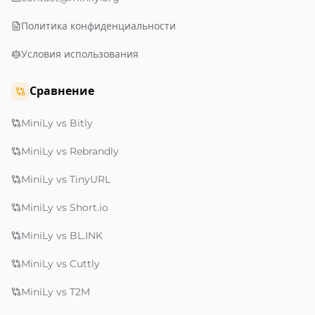
Политика конфиденциальности
Условия использования
Сравнение
MiniLy vs Bitly
MiniLy vs Rebrandly
MiniLy vs TinyURL
MiniLy vs Short.io
MiniLy vs BL.INK
MiniLy vs Cuttly
MiniLy vs T2M