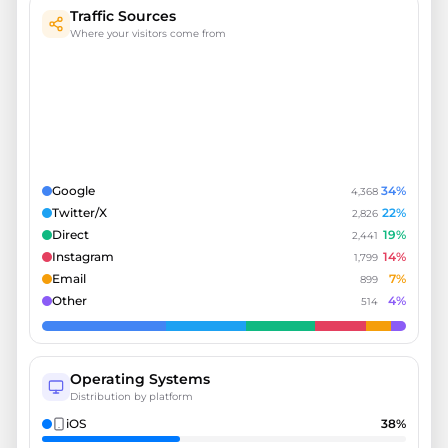
Traffic Sources
Where your visitors come from
Google
34
%
4,368
Twitter/X
22
%
2,826
Direct
19
%
2,441
Instagram
14
%
1,799
Email
7
%
899
Other
4
%
514
Operating Systems
Distribution by platform
iOS
38
%