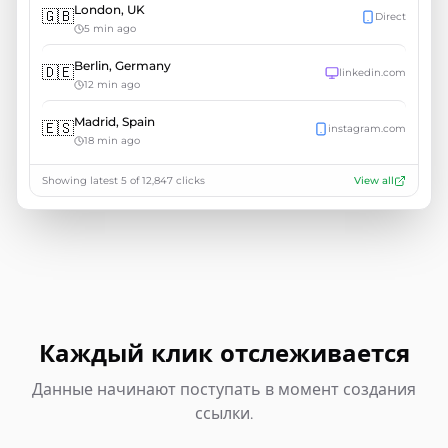
London
,
UK
🇬🇧
Direct
5 min ago
Berlin
,
Germany
🇩🇪
linkedin.com
12 min ago
Madrid
,
Spain
🇪🇸
instagram.com
18 min ago
Showing latest 5 of 12,847 clicks
View all
Каждый клик отслеживается
Данные начинают поступать в момент создания
ссылки.