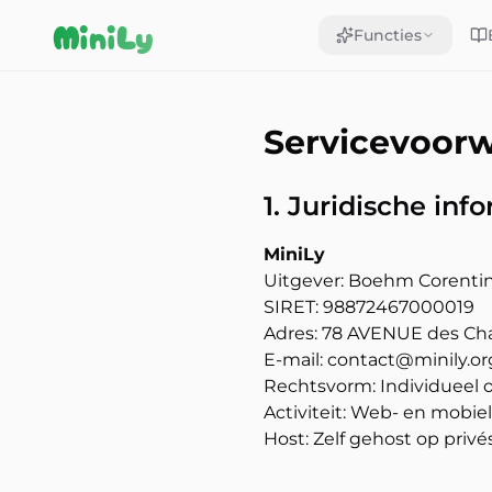
Aller au contenu
MiniLy
Functies
Servicevoor
1. Juridische inf
MiniLy
Uitgever: Boehm Corenti
SIRET: 98872467000019
Adres: 78 AVENUE des Cham
E-mail: contact@minily.or
Rechtsvorm: Individueel
Activiteit: Web- en mobie
Host: Zelf gehost op privés