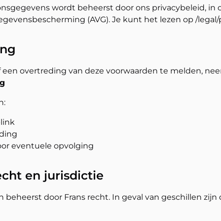
onsgegevens wordt beheerst door ons privacybeleid, i
evensbescherming (AVG). Je kunt het lezen op /legal/p
ing
 een overtreding van deze voorwaarden te melden, nee
rg
n:
link
eding
or eventuele opvolging
echt en jurisdictie
eheerst door Frans recht. In geval van geschillen zijn 