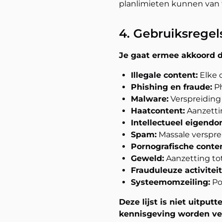
planlimieten kunnen van t
4. Gebruiksregel
Je gaat ermee akkoord de
Illegale content:
Elke 
Phishing en fraude:
Ph
Malware:
Verspreiding
Haatcontent:
Aanzettin
Intellectueel eigendo
Spam:
Massale verspr
Pornografische conten
Geweld:
Aanzetting to
Frauduleuze activiteit
Systeemomzeiling:
Po
Deze lijst is niet uitpu
kennisgeving worden ve