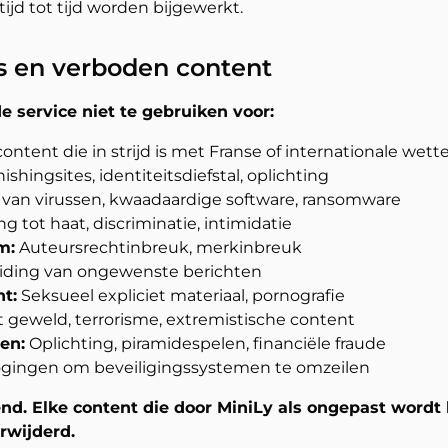
ijd tot tijd worden bijgewerkt.
s en verboden content
 service niet te gebruiken voor:
content die in strijd is met Franse of internationale wett
ishingsites, identiteitsdiefstal, oplichting
 van virussen, kwaadaardige software, ransomware
g tot haat, discriminatie, intimidatie
m:
Auteursrechtinbreuk, merkinbreuk
eiding van ongewenste berichten
t:
Seksueel expliciet materiaal, pornografie
t geweld, terrorisme, extremistische content
en:
Oplichting, piramidespelen, financiële fraude
gingen om beveiligingssystemen te omzeilen
ttend. Elke content die door MiniLy als ongepast wor
rwijderd.