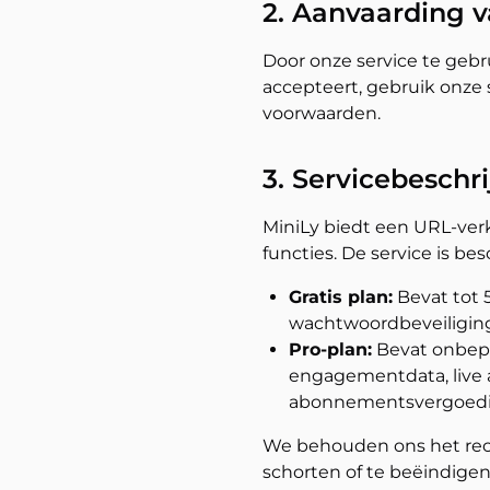
2. Aanvaarding 
Door onze service te gebr
accepteert, gebruik onze 
voorwaarden.
3. Servicebeschri
MiniLy biedt een URL-verk
functies. De service is be
Gratis plan:
Bevat tot 
wachtwoordbeveiliging 
Pro-plan:
Bevat onbeper
engagementdata, live a
abonnementsvergoedi
We behouden ons het rech
schorten of te beëindige