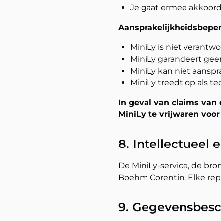
Je gaat ermee akkoord 
Aansprakelijkheidsbeper
MiniLy is niet verantwo
MiniLy garandeert ge
MiniLy kan niet aanspr
MiniLy treedt op als t
In geval van claims van
MiniLy te vrijwaren voo
8. Intellectueel
De MiniLy-service, de bro
Boehm Corentin. Elke repr
9. Gegevensbes