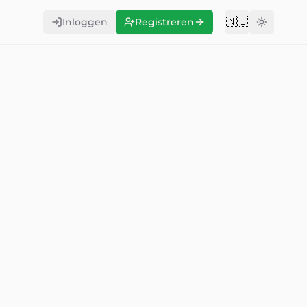
🇳🇱
Inloggen
Registreren
Change langu