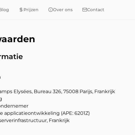
Blog
Prijzen
Over ons
Contact
waarden
ormatie
n
ps Elysées, Bureau 326, 75008 Parijs, Frankrijk
g
 ondernemer
le applicatieontwikkeling (APE: 6201Z)
erverinfrastructuur, Frankrijk