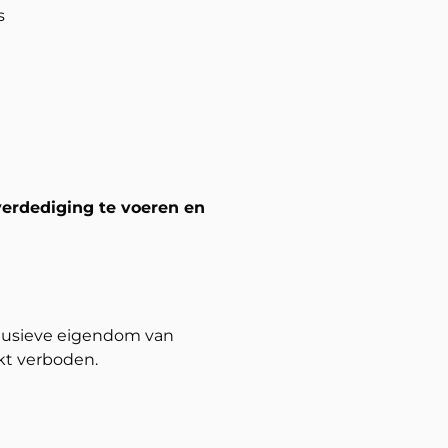
s
verdediging te voeren en
clusieve eigendom van
ikt verboden.