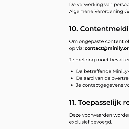
De verwerking van perso
Algemene Verordening Geg
10. Contentmeld
Om ongepaste content of
op via:
contact@minily.o
Je melding moet bevatte
De betreffende MiniLy-
De aard van de overtr
Je contactgegevens vo
11. Toepasselijk r
Deze voorwaarden worden b
exclusief bevoegd.