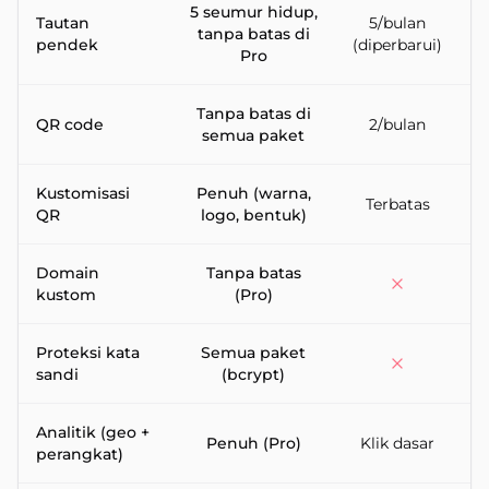
5 seumur hidup,
Tautan
5/bulan
tanpa batas di
pendek
(diperbarui)
Pro
Tanpa batas di
QR code
2/bulan
semua paket
Kustomisasi
Penuh (warna,
T
Terbatas
QR
logo, bentuk)
Domain
Tanpa batas
kustom
(Pro)
Proteksi kata
Semua paket
sandi
(bcrypt)
Analitik (geo +
Penuh (Pro)
Klik dasar
perangkat)