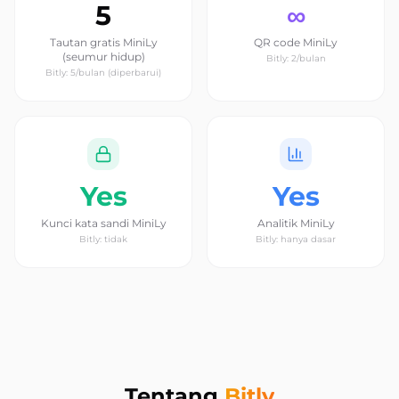
5
∞
Tautan gratis MiniLy
QR code MiniLy
(seumur hidup)
Bitly: 2/bulan
Bitly: 5/bulan (diperbarui)
Yes
Yes
Kunci kata sandi MiniLy
Analitik MiniLy
Bitly: tidak
Bitly: hanya dasar
Tentang
Bitly