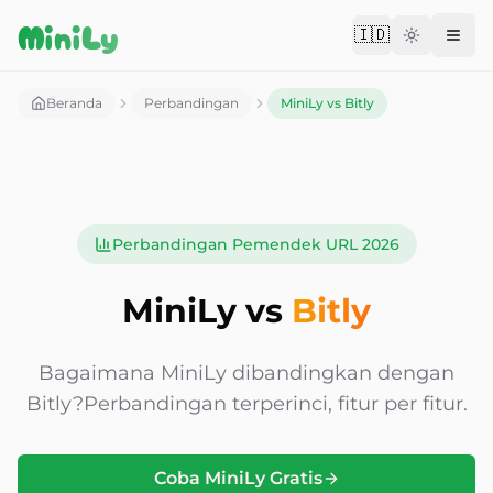
Aller au contenu
MiniLy
🇮🇩
Change langu
Beranda
Perbandingan
MiniLy vs Bitly
Perbandingan Pemendek URL 2026
MiniLy vs
Bitly
Bagaimana MiniLy dibandingkan dengan
Bitly?
Perbandingan terperinci, fitur per fitur.
Coba MiniLy Gratis