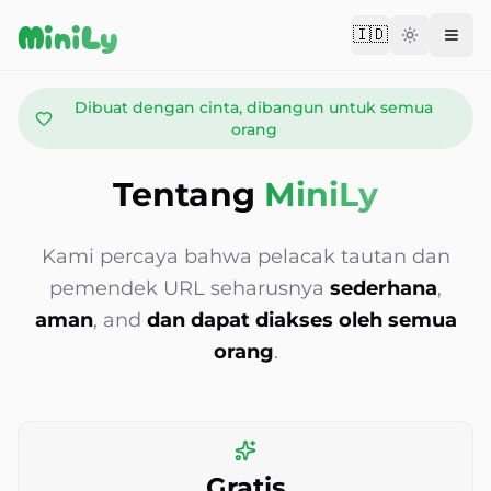
Aller au contenu
MiniLy
🇮🇩
Change langu
Dibuat dengan cinta, dibangun untuk semua
orang
Tentang
MiniLy
Kami percaya bahwa pelacak tautan dan
pemendek URL seharusnya
sederhana
,
aman
, and
dan dapat diakses oleh semua
orang
.
Gratis