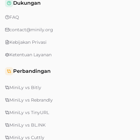
Dukungan
FAQ
contact@minily.org
Kebijakan Privasi
Ketentuan Layanan
Perbandingan
MiniLy vs Bitly
MiniLy vs Rebrandly
MiniLy vs TinyURL
MiniLy vs BL.INK
MiniLy vs Cuttly