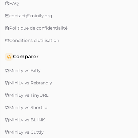
FAQ
contact@minily.org
Politique de confidentialité
Conditions d'utilisation
Comparer
MiniLy vs Bitly
MiniLy vs Rebrandly
MiniLy vs TinyURL
MiniLy vs Short.io
MiniLy vs BL.INK
MiniLy vs Cuttly