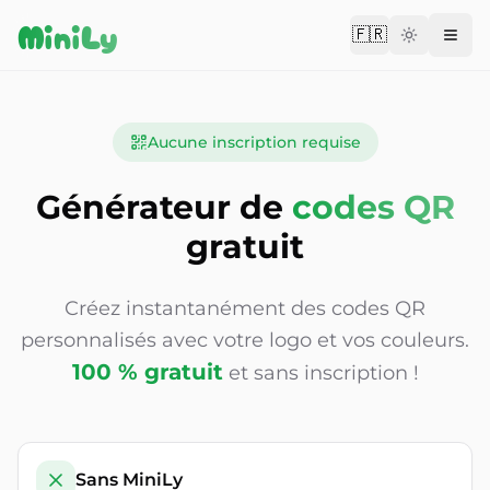
Aller au contenu
MiniLy
🇫🇷
Change langu
Aucune inscription requise
Générateur de
codes QR
gratuit
Créez instantanément des codes QR
personnalisés avec votre logo et vos couleurs.
100 % gratuit
et sans inscription !
Sans MiniLy