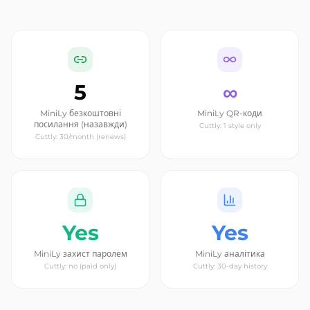
5
∞
MiniLy безкоштовні
MiniLy QR-коди
посилання (назавжди)
Cuttly: 1 style only
Cuttly: 30/month (renews)
Yes
Yes
MiniLy захист паролем
MiniLy аналітика
Cuttly: no (paid only)
Cuttly: 30-day history