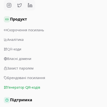
Продукт
Скорочення посилань
Аналітика
QR-коди
Власні домени
Захист паролем
Брендовані посилання
Генератор QR-кодів
Підтримка