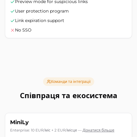
Preview mode for suspicious links
User protection program
Link expiration support
No SSO
Команди та інтеграції
Співпраця та екосистема
MiniLy
Enterprise: 10 EUR/міс + 2 EUR/місце
—
Дізнатися більше