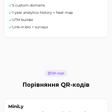
5 custom domains
1-year analytics history + heat map
UTM builder
Link-in-bio + surveys
QR-коди
Порівняння QR-кодів
MiniLy