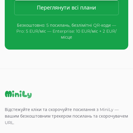
Переглянути всі плани
Безкоштовно: 5 посилань, безлімітні QR-коди —
Pro: 5 EUR/міс — Enterprise: 10 EUR/міс + 2 EUR/
місце
MiniLy
Відстежуйте кліки та скорочуйте посилання з MiniLy —
вашим безкоштовним трекером посилань та скорочувачем
URL.