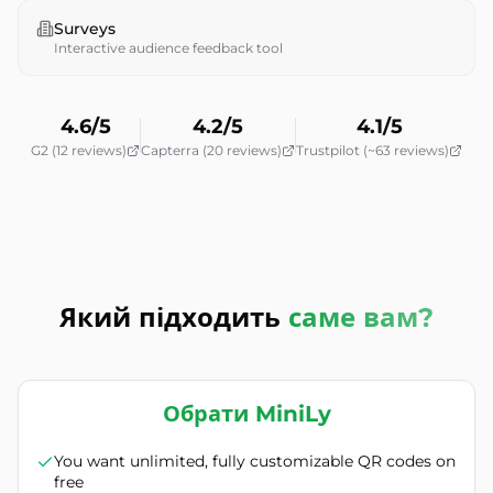
Surveys
Interactive audience feedback tool
4.6/5
4.2/5
4.1/5
G2 (12 reviews)
Capterra (20 reviews)
Trustpilot (~63 reviews)
Який підходить
саме вам?
Обрати MiniLy
You want unlimited, fully customizable QR codes on
free