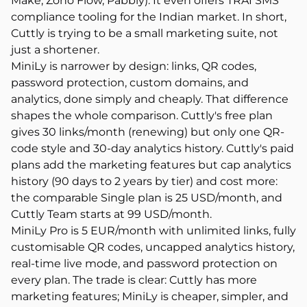
Make, Zoho Flow, Pabbly). It even offers TRAI SMS
compliance tooling for the Indian market. In short,
Cuttly is trying to be a small marketing suite, not
just a shortener.
MiniLy is narrower by design: links, QR codes,
password protection, custom domains, and
analytics, done simply and cheaply. That difference
shapes the whole comparison. Cuttly's free plan
gives 30 links/month (renewing) but only one QR-
code style and 30-day analytics history. Cuttly's paid
plans add the marketing features but cap analytics
history (90 days to 2 years by tier) and cost more:
the comparable Single plan is 25 USD/month, and
Cuttly Team starts at 99 USD/month.
MiniLy Pro is 5 EUR/month with unlimited links, fully
customisable QR codes, uncapped analytics history,
real-time live mode, and password protection on
every plan. The trade is clear: Cuttly has more
marketing features; MiniLy is cheaper, simpler, and