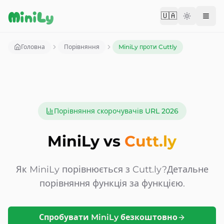
Aller au contenu
MiniLy
🇺🇦
Change langu
Головна
Порівняння
MiniLy проти Cuttly
Порівняння скорочувачів URL 2026
MiniLy vs
Cutt.ly
Як MiniLy порівнюється з
Cutt.ly?
Детальне
порівняння функція за функцією.
Спробувати MiniLy безкоштовно