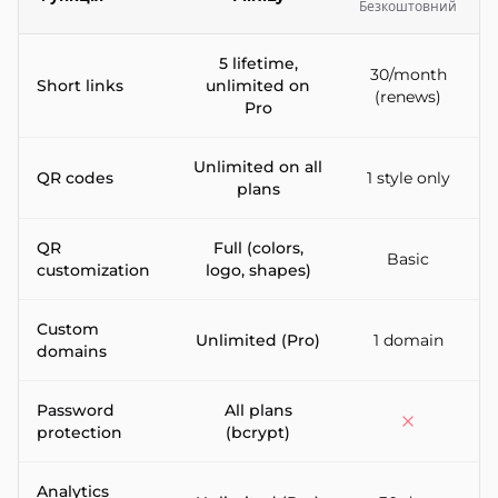
Безкоштовний
Feature-by-feature comparison between MiniLy and Cuttly U
5 lifetime,
30/month
Short links
unlimited on
(renews)
Pro
Unlimited on all
QR codes
1 style only
plans
QR
Full (colors,
Basic
customization
logo, shapes)
Custom
Unlimited (Pro)
1 domain
domains
Password
All plans
protection
(bcrypt)
Analytics