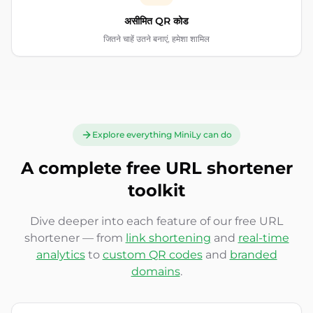
असीमित QR कोड
जितने चाहें उतने बनाएं, हमेशा शामिल
Explore everything MiniLy can do
A complete free URL shortener
toolkit
Dive deeper into each feature of our free URL
shortener — from
link shortening
and
real-time
analytics
to
custom QR codes
and
branded
domains
.