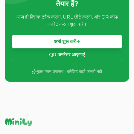
तैयार हैं?
आज ही क्लिक ट्रैक करना, URL छोटे करना, और QR कोड
जनरेट करना शुरू करें।
अभी शुरू करें
QR जनरेटर आज़माएं
मुफ़्त प्लान उपलब्ध • क्रेडिट कार्ड ज़रूरी नहीं
MiniLy