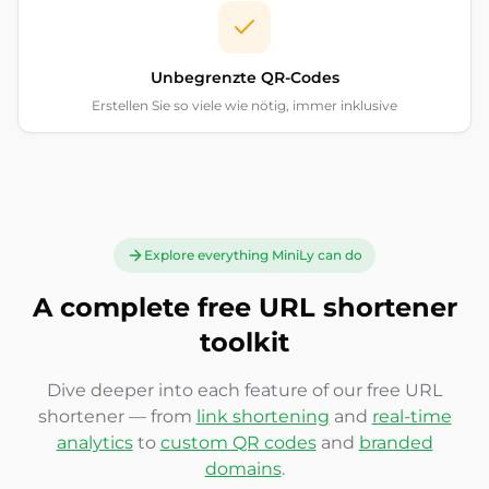
Unbegrenzte QR-Codes
Erstellen Sie so viele wie nötig, immer inklusive
Explore everything MiniLy can do
A complete free URL shortener
toolkit
Dive deeper into each feature of our free URL
shortener — from
link shortening
and
real-time
analytics
to
custom QR codes
and
branded
domains
.